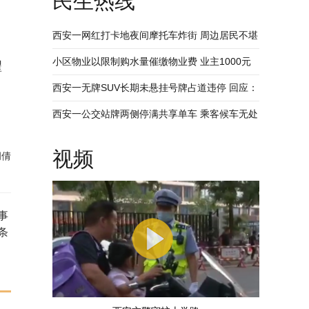
民生热线
、
西安一网红打卡地夜间摩托车炸街 周边居民不堪
其扰 回应：将持续开展专项整治行动
小区物业以限制购水量催缴物业费 业主1000元
翟
装修押金抵扣物业费 兴平市住建局：已责令物业
西安一无牌SUV长期未悬挂号牌占道违停 回应：
整改
驾驶人被记9分罚款200元
西安一公交站牌两侧停满共享单车 乘客候车无处
落脚 回应：已督促清理 加大巡查力度
视频
胡倩
事
条