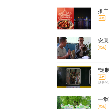
推广
楚”
忒色
安康
忒色
“定
忒色
场景的
一举
节文
忒色