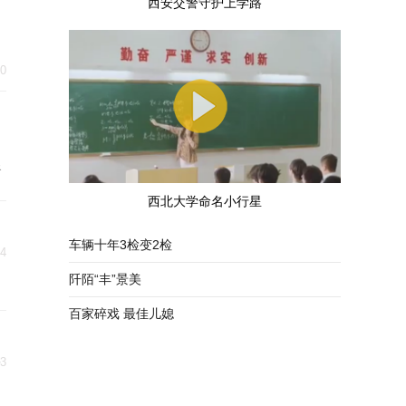
西安交警守护上学路
30
自
泉
2
西北大学命名小行星
28
车辆十年3检变2检
24
阡陌“丰”景美
百家碎戏 最佳儿媳
子
23