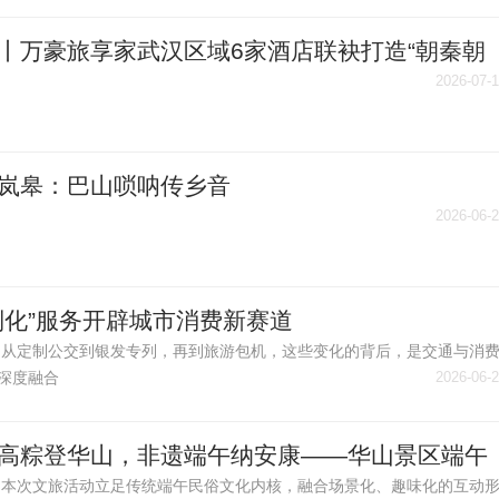
丨万豪旅享家武汉区域6家酒店联袂打造“朝秦朝
跨城体验之旅
2026-07-
岚皋：巴山唢呐传乡音
2026-06-
制化”服务开辟城市消费新赛道
从定制公交到银发专列，再到旅游包机，这些变化的背后，是交通与消
深度融合
2026-06-
高粽登华山，非遗端午纳安康——华山景区端午
旅活动圆满收官
本次文旅活动立足传统端午民俗文化内核，融合场景化、趣味化的互动