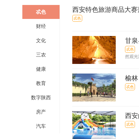
西安特色旅游商品大赛落
忒色
忒色
财经
甘泉
文化
忒色
三农
然观光
大峡谷
健康
个国家
榆林
教育
忒色
数字陕西
房产
西安
忒色
汽车