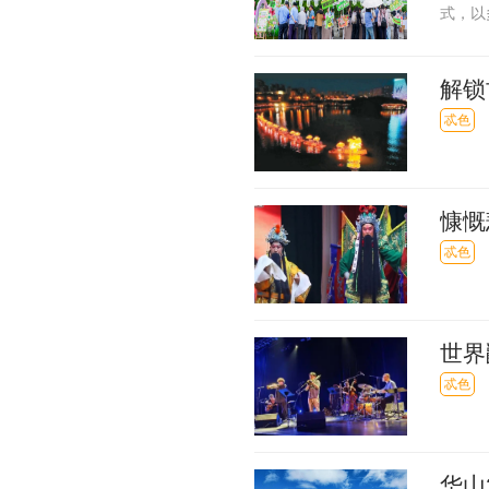
式，以
解锁
忒色
慷慨
忒色
世界
忒色
华山