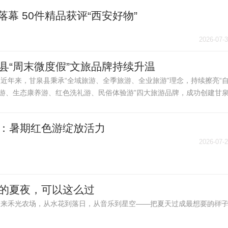
幕 50件精品获评“西安好物”
2026-07-
县“周末微度假”文旅品牌持续升温
近年来，甘泉县秉承“全域旅游、全季旅游、全业旅游”理念，持续擦亮“
游、生态康养游、红色洗礼游、民俗体验游”四大旅游品牌，成功创建甘
、延安劳山国家森林公园2个国家4A级旅游景区，美水泉、石门豆腐小镇
3A级旅游景区
2026-07-
：暑期红色游绽放活力
2026-07-
的夏夜，可以这么过
来禾光农场，从水花到落日，从音乐到星空——把夏天过成最想要的样
2026-07-