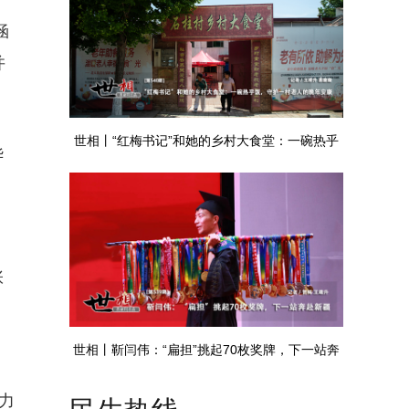
涵
并
世相丨“红梅书记”和她的乡村大食堂：一碗热乎
华
饭，守护一村老人的晚年安康
张
世相丨靳闫伟：“扁担”挑起70枚奖牌，下一站奔
赴新疆
力