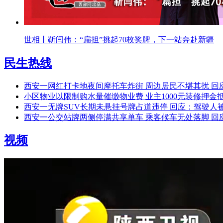
世相丨靳闫伟：“扁担”挑起70枚奖牌，下一站奔赴新疆
民生热线
西安一网红打卡地夜间摩托车炸街 周边居民不堪其扰 回
小区物业以限制购水量催缴物业费 业主1000元装修押金
西安一无牌SUV长期未悬挂号牌占道违停 回应：驾驶人被
西安一公交站牌两侧停满共享单车 乘客候车无处落脚 回
视频