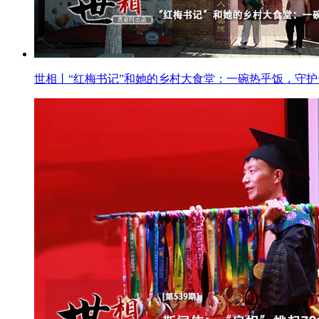
世相丨“红梅书记”和她的乡村大食堂：一碗热乎饭，守