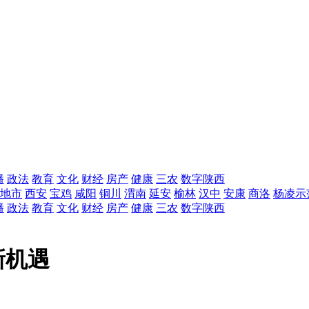
播
政法
教育
文化
财经
房产
健康
三农
数字陕西
地市
西安
宝鸡
咸阳
铜川
渭南
延安
榆林
汉中
安康
商洛
杨凌示
播
政法
教育
文化
财经
房产
健康
三农
数字陕西
新机遇