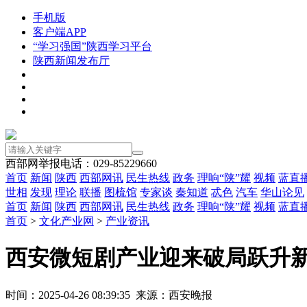
手机版
客户端APP
“学习强国”陕西学习平台
陕西新闻发布厅
西部网举报电话：029-85229660
首页
新闻
陕西
西部网讯
民生热线
政务
理响“陕”耀
视频
蓝直
世相
发现
理论
联播
图梳馆
专家谈
秦知道
忒色
汽车
华山论见
首页
新闻
陕西
西部网讯
民生热线
政务
理响“陕”耀
视频
蓝直
首页
>
文化产业网
>
产业资讯
西安微短剧产业迎来破局跃升
时间：2025-04-26 08:39:35 来源：西安晚报