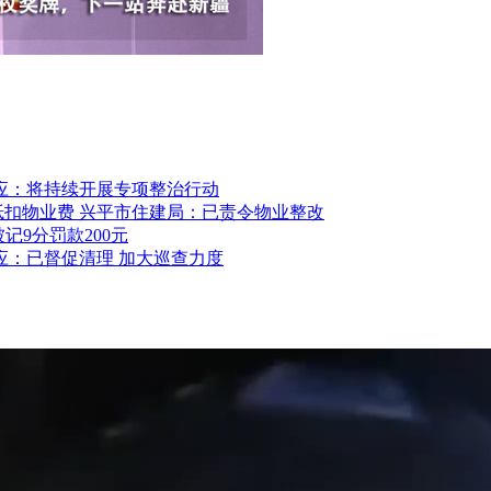
应：将持续开展专项整治行动
抵扣物业费 兴平市住建局：已责令物业整改
记9分罚款200元
应：已督促清理 加大巡查力度