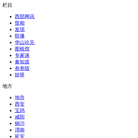
栏目
西部网讯
世相
发现
联播
华山论见
图梳馆
专家谈
秦知道
叁叁陆
娃呀
地方
地市
西安
宝鸡
咸阳
铜川
渭南
延安