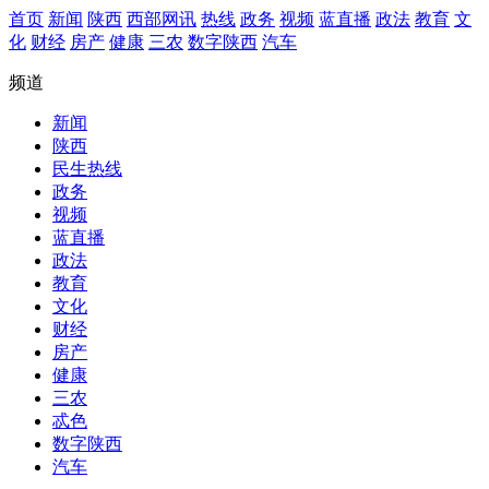
首页
新闻
陕西
西部网讯
热线
政务
视频
蓝直播
政法
教育
文
化
财经
房产
健康
三农
数字陕西
汽车
频道
新闻
陕西
民生热线
政务
视频
蓝直播
政法
教育
文化
财经
房产
健康
三农
忒色
数字陕西
汽车