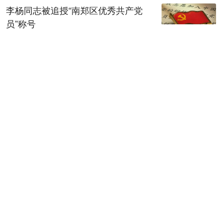
李杨同志被追授“南郑区优秀共产党
员”称号
08-07 00:18
上半年陕西规上工业运行平稳
08-07 00:20
【稳就业 稳企业 稳市场 稳预期】上
半年，地区生产总值增速、规上工业
增加值增速均居全省第一——咸阳工
业，何以质效双升？
08-07 00:30
延安延川：一餐热饭里的“山海情”
08-07 00:33