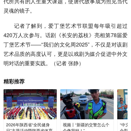
代所共有的人生重大课题，使唐代故事成为照见当代
灵魂的镜子。
记者了解到，爱丁堡艺术节联盟每年吸引超过
420万人次参与。话剧《长安的荔枝》亮相第78届爱
丁堡艺术节——“我们的文化周2025”，不仅是对该剧
艺术品质的高度认可，更是以戏剧为媒介促进中外文
明对话的重要实践。（记者 张静）
精彩推荐
2026年陕西省“全民健身
视频丨“新疆的交警怎么个
“中文
日”主题活动暨陕西省体育
个像我妈！”
合型