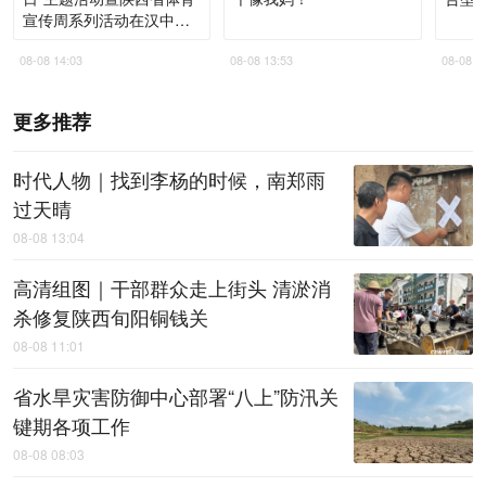
宣传周系列活动在汉中启
动
08-08 14:03
08-08 13:53
08-08 1
更多推荐
时代人物｜找到李杨的时候，南郑雨
过天晴
08-08 13:04
高清组图｜干部群众走上街头 清淤消
杀修复陕西旬阳铜钱关
08-08 11:01
省水旱灾害防御中心部署“八上”防汛关
键期各项工作
08-08 08:03