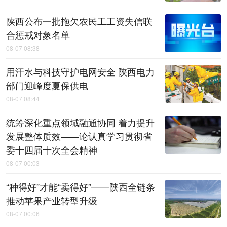
陕西公布一批拖欠农民工工资失信联
合惩戒对象名单
08-07 08:38
用汗水与科技守护电网安全 陕西电力
部门迎峰度夏保供电
08-07 08:44
统筹深化重点领域融通协同 着力提升
发展整体质效——论认真学习贯彻省
委十四届十次全会精神
08-07 00:03
“种得好”才能“卖得好”——陕西全链条
推动苹果产业转型升级
08-07 00:06