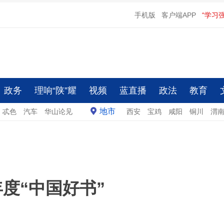
手机版
客户端APP
“学习
政务
理响“陕”耀
视频
蓝直播
政法
教育
地市
忒色
汽车
华山论见
西安
宝鸡
咸阳
铜川
渭
年度“中国好书”