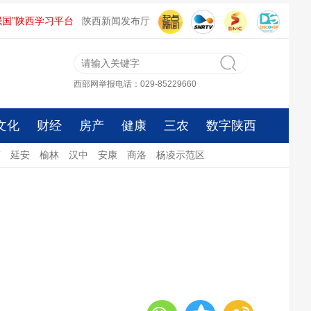
强国”陕西学习平台
陕西新闻发布厅
西部网举报电话：029-85229660
文化
财经
房产
健康
三农
数字陕西
南
延安
榆林
汉中
安康
商洛
杨凌示范区