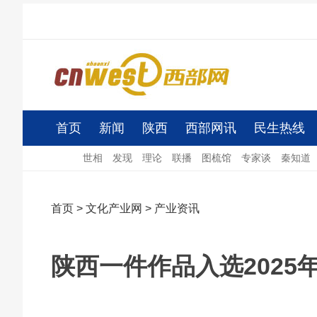
首页
新闻
陕西
西部网讯
民生热线
世相
发现
理论
联播
图梳馆
专家谈
秦知道
首页
>
文化产业网
>
产业资讯
陕西一件作品入选2025