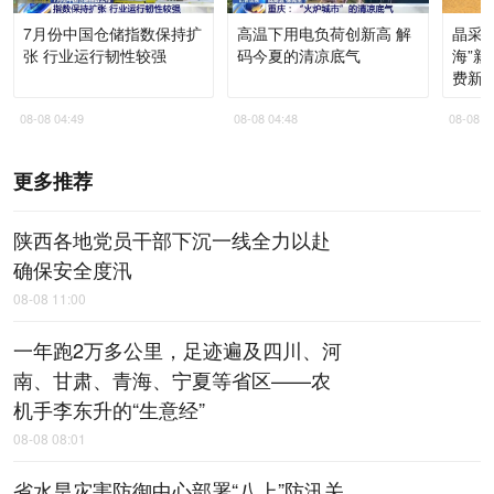
7月份中国仓储指数保持扩
高温下用电负荷创新高 解
晶采观
张 行业运行韧性较强
码今夏的清凉底气
海”
费新
08-08 04:49
08-08 04:48
08-08 0
更多推荐
陕西各地党员干部下沉一线全力以赴
确保安全度汛
08-08 11:00
一年跑2万多公里，足迹遍及四川、河
南、甘肃、青海、宁夏等省区——农
机手李东升的“生意经”
08-08 08:01
省水旱灾害防御中心部署“八上”防汛关