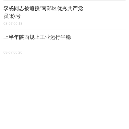
李杨同志被追授“南郑区优秀共产党
员”称号
08-07 00:18
上半年陕西规上工业运行平稳
08-07 00:20
【稳就业 稳企业 稳市场 稳预期】上
半年，地区生产总值增速、规上工业
增加值增速均居全省第一——咸阳工
业，何以质效双升？
08-07 00:30
延安延川：一餐热饭里的“山海情”
08-07 00:33