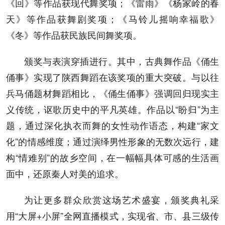
《回》等作品获现代舞奖项；《雷雨》《杨家岭的春
天》等作品获舞剧奖项；《马铃儿摇响幸福歌》
《冬》等作品获民族民间舞奖项。
颁奖与表演穿插进行。其中，古典舞作品《俑生
俑事》实现了陕西舞蹈在该奖项的重大突破。与以往
兵马俑题材舞蹈相比，《俑生俑事》强调回归现实主
义传统，讴歌历史中的平凡英雄。作品以“盼归”为主
题，通过深化执衣而舞的女性动作语态，构建“家文
化”的情感维度；通过演绎男性形象的无数次远行，建
构“情难别”的故乡空间，在一幅幅具体可感的生活画
面中，还原秦人对美的追求。
为让更多群众欣赏这场艺术盛宴，颁奖典礼采
用“大屏+小屏”全网直播模式，实现省、市、县三级传