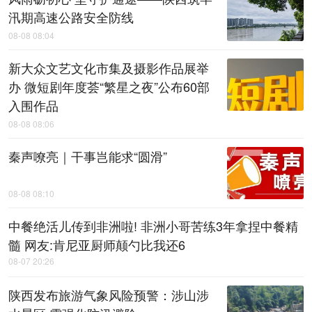
汛期高速公路安全防线
08-08 08:04
新大众文艺文化市集及摄影作品展举
办 微短剧年度荟“繁星之夜”公布60部
入围作品
08-08 08:06
秦声嘹亮｜干事岂能求“圆滑”
08-08 08:10
中餐绝活儿传到非洲啦! 非洲小哥苦练3年拿捏中餐精
髓 网友:肯尼亚厨师颠勺比我还6
08-07 20:26
陕西发布旅游气象风险预警：涉山涉