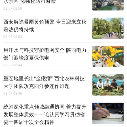
水景区 需强化防汛避险
08-07 08:59
西安解除暴雨黄色预警 今日迎来立秋
暑热仍将持续
08-07 09:03
用汗水与科技守护电网安全 陕西电力
部门迎峰度夏保供电
08-07 08:44
重茬地里长出“金疙瘩” 西北农林科技
大学团队攻克西洋参连作难题
08-07 08:46
统筹深化重点领域融通协同 着力提升
发展整体质效——论认真学习贯彻省
委十四届十次全会精神